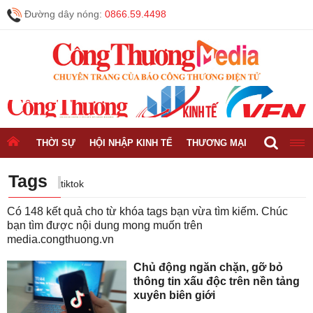
Đường dây nóng:
0866.59.4498
THỜI SỰ
HỘI NHẬP KINH TẾ
THƯƠNG MẠI
CÔNG NGH
Tags
tiktok
Có
148
kết quả cho từ khóa tags bạn vừa tìm kiếm. Chúc
bạn tìm được nội dung mong muốn trên
media.congthuong.vn
Chủ động ngăn chặn, gỡ bỏ
thông tin xấu độc trên nền tảng
xuyên biên giới