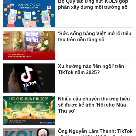
Bộ Quy tắc ứng xử: KOLs góp
phần xây dựng môi trường số
'Sức sống hàng Việt' mở lối tiêu
thụ trên nền tảng số
Xu hướng nào 'lên ngôi' trên
TikTok năm 2025?
Nhiều câu chuyện thương hiệu
sẽ được kể trên 'Hội chợ Mùa
Thu số'
Ông Nguyễn Lâm Thanh: TikTok