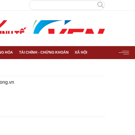
NG HÓA
TÀI CHÍNH - CHỨNG KHOÁN
XÃ HỘI
ong.vn