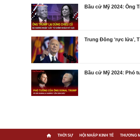
Bầu cử Mỹ 2024: Ông Tr
Trung Đông ‘rực lửa’, 
Bầu cử Mỹ 2024: Phó t
THỜI SỰ
HỘI NHẬP KINH TẾ
THƯƠNG M