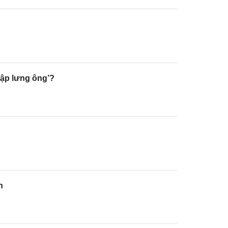
đập lưng ông’?
h