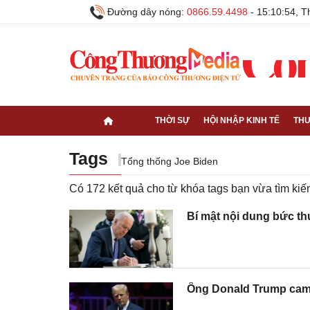
Đường dây nóng:
0866.59.4498
-
15:10:55, 
THỜI SỰ
HỘI NHẬP KINH TẾ
THƯ
Tags
Tổng thống Joe Biden
Có
172
kết quả cho từ khóa tags bạn vừa tìm k
Bí mật nội dung bức th
Ông Donald Trump cam 