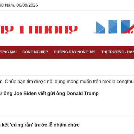
Thứ Năm, 06/08/2026
ƠNG MẠI
CÔNG NGHIỆP
ĐƯỜNG DÂY NÓNG 389
THỊ TRƯỜNG - HÀ
iếm. Chúc bạn tìm được nội dung mong muốn trên
media.congthu
ư ông Joe Biden viết gửi ông Donald Trump
kết 'cứng rắn' trước lễ nhậm chức