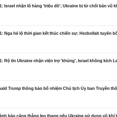
: Israel nhận lô hàng 'triệu đô'; Ukraine bị từ chối bán vũ k
1: Nga hé lộ thời gian kết thúc chiến sự; Hezbollah tuyên bố
1: Rộ tin Ukraine nhận viện trợ 'khủng', Israel không kích 
ald Trump thông báo bổ nhiệm Chủ tịch Ủy ban Truyền th
nh báo căng thẳng leo thang nếu Ukraine sử dụng vũ khí 