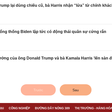
ump lại dùng chiêu cũ, bà Harris nhận “lửa” từ chính khá
Tổng thống Biden lập tức có động thái quân sự cứng rắn
ướng của ông Donald Trump và bà Kamala Harris ‘lên sàn đ
Trước
Sau
ẠI
CÔNG NGHIỆP
ĐƯỜNG DÂY NÓNG 389
THỊ TRƯỜNG - HÀNG HÓ