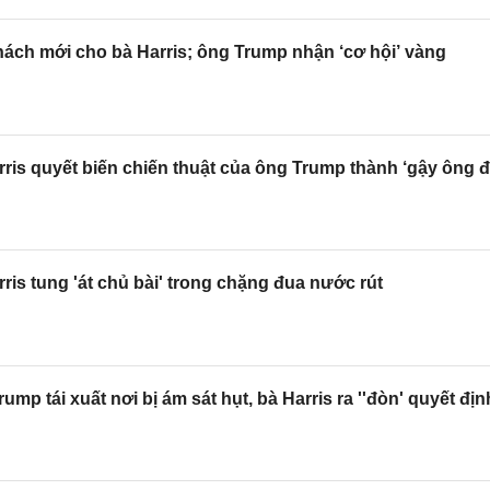
ách mới cho bà Harris; ông Trump nhận ‘cơ hội’ vàng
ris quyết biến chiến thuật của ông Trump thành ‘gậy ông 
ris tung 'át chủ bài' trong chặng đua nước rút
mp tái xuất nơi bị ám sát hụt, bà Harris ra ''đòn' quyết địn