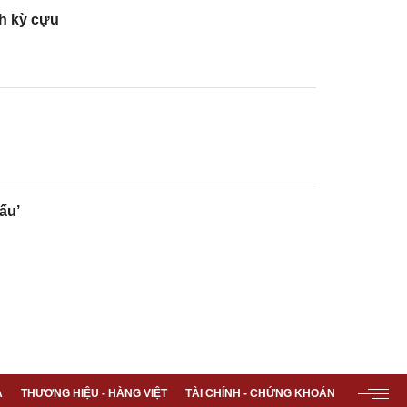
ch kỳ cựu
ấu’
A
THƯƠNG HIỆU - HÀNG VIỆT
TÀI CHÍNH - CHỨNG KHOÁN