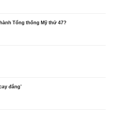
 thành Tổng thống Mỹ thứ 47?
cay đắng’