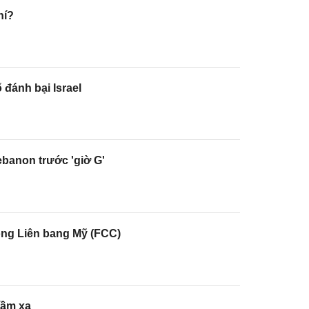
hí?
 đánh bại Israel
Lebanon trước 'giờ G'
ông Liên bang Mỹ (FCC)
tầm xa