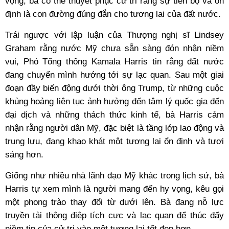
vọng, bà có thể thuyết phục cử tri rằng sự tiến bộ và ổn
định là con đường đúng đắn cho tương lai của đất nước.
Trái ngược với lập luận của Thượng nghị sĩ Lindsey
Graham rằng nước Mỹ chưa sẵn sàng đón nhận niềm
vui, Phó Tổng thống Kamala Harris tin rằng đất nước
đang chuyển mình hướng tới sự lạc quan. Sau một giai
đoạn đầy biến động dưới thời ông Trump, từ những cuộc
khủng hoảng liên tục ảnh hưởng đến tâm lý quốc gia đến
đại dịch và những thách thức kinh tế, bà Harris cảm
nhận rằng người dân Mỹ, đặc biệt là tầng lớp lao động và
trung lưu, đang khao khát một tương lai ổn định và tươi
sáng hơn.
Giống như nhiều nhà lãnh đạo Mỹ khác trong lịch sử, bà
Harris tự xem mình là người mang đến hy vọng, kêu gọi
một phong trào thay đổi từ dưới lên. Bà đang nỗ lực
truyền tải thông điệp tích cực và lạc quan để thúc đẩy
niềm tin của cử tri vào một tương lai tốt đẹp hơn.