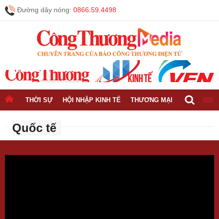
Đường dây nóng:
0866.59.4498
THỜI SỰ
HỘI NHẬP KINH TẾ
THƯƠNG MẠI
CÔNG NGH
Quốc tế