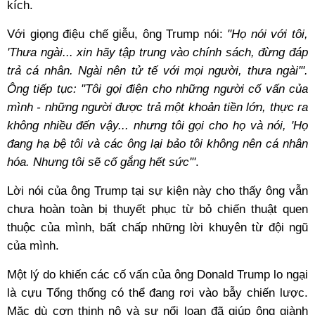
kích.
Với giọng điệu chế giễu, ông Trump nói:
"Họ nói với tôi,
'Thưa ngài... xin hãy tập trung vào chính sách, đừng đáp
trả cá nhân. Ngài nên tử tế với mọi người, thưa ngài'".
Ông tiếp tục: "Tôi gọi điện cho những người cố vấn của
mình - những người được trả một khoản tiền lớn, thực ra
không nhiều đến vậy... nhưng tôi gọi cho họ và nói, 'Họ
đang hạ bệ tôi và các ông lại bảo tôi không nên cá nhân
hóa. Nhưng tôi sẽ cố gắng hết sức'"
.
Lời nói của ông Trump tại sự kiện này cho thấy ông vẫn
chưa hoàn toàn bị thuyết phục từ bỏ chiến thuật quen
thuộc của mình, bất chấp những lời khuyên từ đội ngũ
của mình.
Một lý do khiến các cố vấn của ông Donald Trump lo ngại
là cựu Tổng thống có thể đang rơi vào bẫy chiến lược.
Mặc dù cơn thịnh nộ và sự nổi loạn đã giúp ông giành