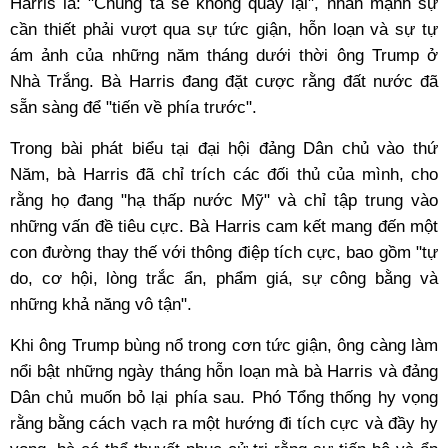
Harris là: "Chúng ta sẽ không quay lại", nhấn mạnh sự
cần thiết phải vượt qua sự tức giận, hỗn loạn và sự tự
ám ảnh của những năm tháng dưới thời ông Trump ở
Nhà Trắng. Bà Harris đang đặt cược rằng đất nước đã
sẵn sàng để "tiến về phía trước".
Trong bài phát biểu tại đại hội đảng Dân chủ vào thứ
Năm, bà Harris đã chỉ trích các đối thủ của mình, cho
rằng họ đang "hạ thấp nước Mỹ" và chỉ tập trung vào
những vấn đề tiêu cực. Bà Harris cam kết mang đến một
con đường thay thế với thông điệp tích cực, bao gồm "tự
do, cơ hội, lòng trắc ẩn, phẩm giá, sự công bằng và
những khả năng vô tận".
Khi ông Trump bùng nổ trong cơn tức giận, ông càng làm
nổi bật những ngày tháng hỗn loạn mà bà Harris và đảng
Dân chủ muốn bỏ lại phía sau. Phó Tổng thống hy vọng
rằng bằng cách vạch ra một hướng đi tích cực và đầy hy