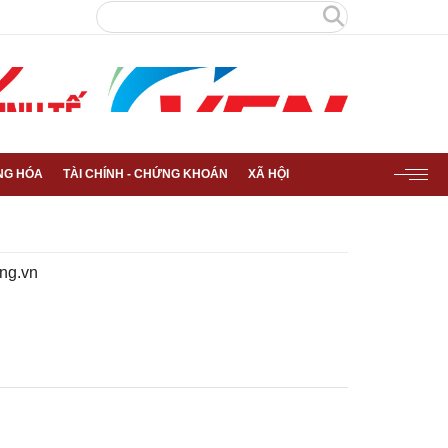
NG HÓA
TÀI CHÍNH - CHỨNG KHOÁN
XÃ HỘI
ng.vn