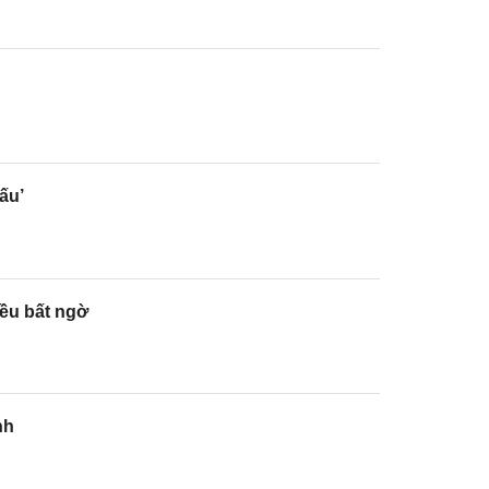
ấu’
iều bất ngờ
nh