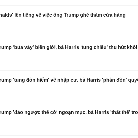
alds' lên tiếng về việc ông Trump ghé thăm cửa hàng
mp ‘bủa vây' biên giới, bà Harris ‘tung chiêu' thu hút khối
ump 'tung đòn hiểm' về nhập cư, bà Harris 'phản đòn' quyết
ump 'đảo ngược thế cờ' ngoạn mục, bà Harris 'thất thế' t