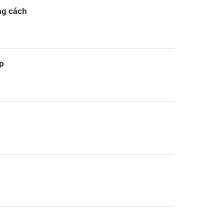
ng cách
p