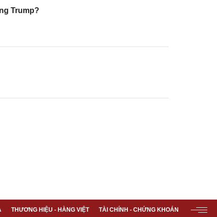
 ông Trump?
A
THƯƠNG HIỆU - HÀNG VIỆT
TÀI CHÍNH - CHỨNG KHOÁN