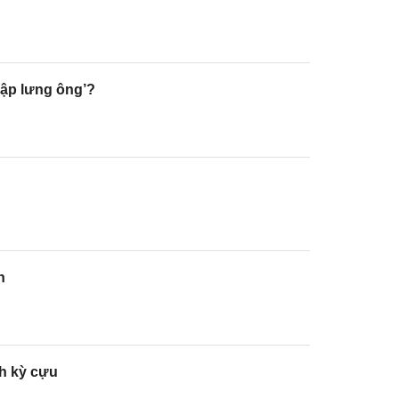
đập lưng ông’?
h
ch kỳ cựu