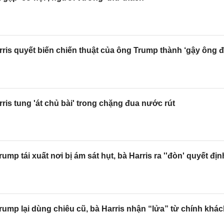
ris quyết biến chiến thuật của ông Trump thành ‘gậy ông 
ris tung 'át chủ bài' trong chặng đua nước rút
mp tái xuất nơi bị ám sát hụt, bà Harris ra ''đòn' quyết địn
ump lại dùng chiêu cũ, bà Harris nhận “lửa” từ chính khá