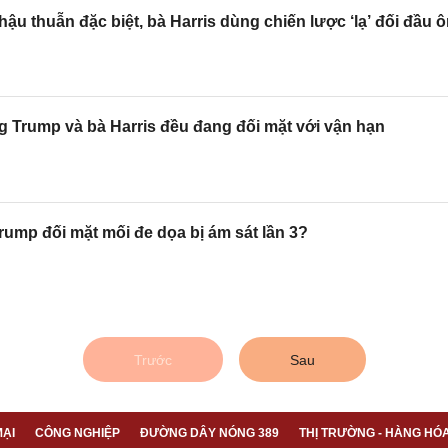
ậu thuẫn đặc biệt, bà Harris dùng chiến lược ‘lạ’ đối đầu
 Trump và bà Harris đều đang đối mặt với vận hạn
ump đối mặt mối đe dọa bị ám sát lần 3?
Trước
Sau
ẠI
CÔNG NGHIỆP
ĐƯỜNG DÂY NÓNG 389
THỊ TRƯỜNG - HÀNG HÓ