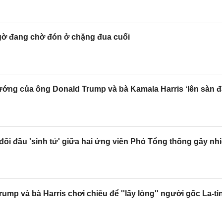
gờ đang chờ đón ở chặng đua cuối
ướng của ông Donald Trump và bà Kamala Harris ‘lên sàn đ
ối đầu 'sinh tử' giữa hai ứng viên Phó Tổng thống gây nh
mp và bà Harris chơi chiêu để ''lấy lòng'' người gốc La-ti