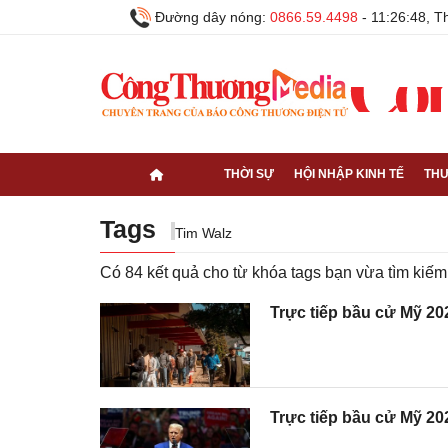
Đường dây nóng:
0866.59.4498
-
11:26:49, T
THỜI SỰ
HỘI NHẬP KINH TẾ
THƯ
Tags
Tim Walz
Có
84
kết quả cho từ khóa tags bạn vừa tìm ki
Trực tiếp bầu cử Mỹ 20
Trực tiếp bầu cử Mỹ 20