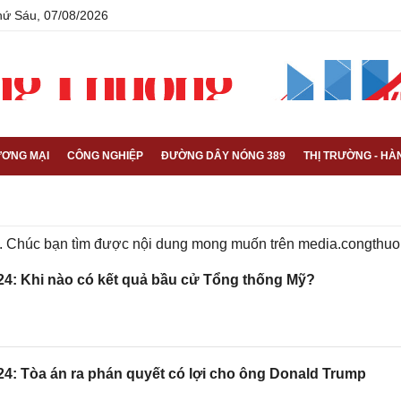
hứ Sáu, 07/08/2026
ƠNG MẠI
CÔNG NGHIỆP
ĐƯỜNG DÂY NÓNG 389
THỊ TRƯỜNG - HÀ
ếm. Chúc bạn tìm được nội dung mong muốn trên
media.congthuo
24: Khi nào có kết quả bầu cử Tổng thống Mỹ?
24: Tòa án ra phán quyết có lợi cho ông Donald Trump