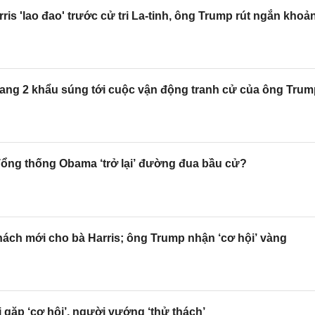
is 'lao đao' trước cử tri La-tinh, ông Trump rút ngắn khoả
ang 2 khẩu súng tới cuộc vận động tranh cử của ông Trum
ổng thống Obama ‘trở lại’ đường đua bầu cử?
ách mới cho bà Harris; ông Trump nhận ‘cơ hội’ vàng
gặp ‘cơ hội’, người vướng ‘thử thách’