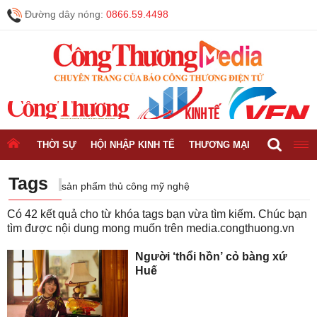
Đường dây nóng:
0866.59.4498
THỜI SỰ
HỘI NHẬP KINH TẾ
THƯƠNG MẠI
CÔNG NGH
Tags
sản phẩm thủ công mỹ nghệ
Có
42
kết quả cho từ khóa tags bạn vừa tìm kiếm. Chúc bạn
tìm được nội dung mong muốn trên
media.congthuong.vn
Người ‘thổi hồn’ cỏ bàng xứ
Huế