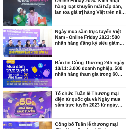
Online Friday 2024: Kích hoạt
hàng loạt khuyến mãi hấp dẫn,
lan tỏa giá trị hàng Việt trên nền
tảng số
Ngày mua sắm trực tuyến Việt
Nam - Online Friday 2023: 500
nhãn hàng đăng ký siêu giảm
giá
Bản tin Công Thương 24h ngày
10/11: 3.000 doanh nghiệp, 500
nhãn hàng tham gia trong 60
giờ Online Friday 2023
Tổ chức Tuần lễ Thương mại
điện tử quốc gia và Ngày mua
sắm trực tuyến 2023 từ ngày
27/11
Công bố Tuần lễ thương mại