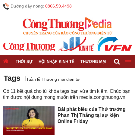
Đường dây nóng:
0866.59.4498
THỜI SỰ
HỘI NHẬP KINH TẾ
THƯƠNG MẠI
CÔNG NGH
Tags
Tuần lễ Thương mại điện tử
Có
11
kết quả cho từ khóa tags bạn vừa tìm kiếm. Chúc bạn
tìm được nội dung mong muốn trên
media.congthuong.vn
Bài phát biểu của Thứ trưởng
Phan Thị Thắng tại sự kiện
Online Friday