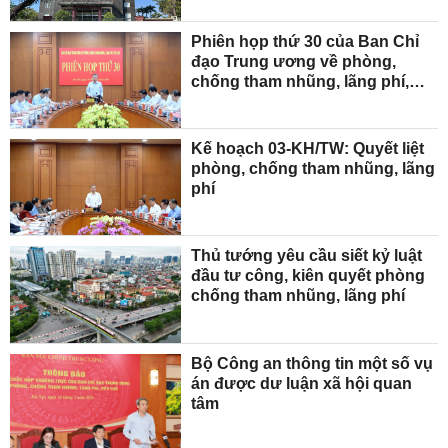
Phiên họp thứ 30 của Ban Chỉ
đạo Trung ương về phòng,
chống tham nhũng, lãng phí,
tiêu cực
Kế hoạch 03-KH/TW: Quyết liệt
phòng, chống tham nhũng, lãng
phí
Thủ tướng yêu cầu siết kỷ luật
đầu tư công, kiên quyết phòng
chống tham nhũng, lãng phí
Bộ Công an thông tin một số vụ
án được dư luận xã hội quan
tâm