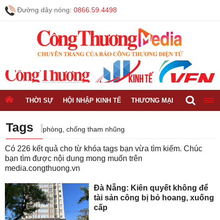
Đường dây nóng:
0866.59.4498
THỜI SỰ
HỘI NHẬP KINH TẾ
THƯƠNG MẠI
CÔNG NGH
Tags
phòng, chống tham nhũng
Có
226
kết quả cho từ khóa tags bạn vừa tìm kiếm. Chúc
bạn tìm được nội dung mong muốn trên
media.congthuong.vn
Đà Nẵng: Kiên quyết không để
tài sản công bị bỏ hoang, xuống
cấp