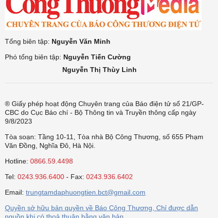
Tổng biên tập:
Nguyễn Văn Minh
Phó tổng biên tập:
Nguyễn Tiến Cường
Nguyễn Thị Thùy Linh
® Giấy phép hoạt động Chuyên trang của Báo điện tử số 21/GP-
CBC do Cục Báo chí - Bộ Thông tin và Truyền thông cấp ngày
9/8/2023
Tòa soạn: Tầng 10-11, Tòa nhà Bộ Công Thương, số 655 Phạm
Văn Đồng, Nghĩa Đô, Hà Nội.
Hotline:
0866.59.4498
Tel:
0243.936.6400
- Fax:
0243.936.6402
Email:
trungtamdaphuongtien.bct@gmail.com
Quyền sở hữu bản quyền về Báo Công Thương, Chỉ được dẫn
nguồn khi có thoả thuận bằng văn bản.