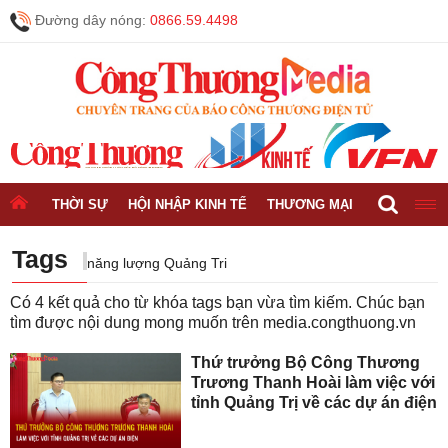
Đường dây nóng:
0866.59.4498
THỜI SỰ
HỘI NHẬP KINH TẾ
THƯƠNG MẠI
CÔNG NGH
Tags
năng lượng Quảng Tri
Có
4
kết quả cho từ khóa tags bạn vừa tìm kiếm. Chúc bạn
tìm được nội dung mong muốn trên
media.congthuong.vn
Thứ trưởng Bộ Công Thương
Trương Thanh Hoài làm việc với
tỉnh Quảng Trị về các dự án điện