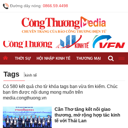
Đường dây nóng:
0866.59.4498
THỜI SỰ
HỘI NHẬP KINH TẾ
THƯƠNG MẠI
CÔNG NGH
Tags
kinh tế
Có
580
kết quả cho từ khóa tags bạn vừa tìm kiếm. Chúc
bạn tìm được nội dung mong muốn trên
media.congthuong.vn
Cần Thơ tăng kết nối giao
thương, mở rộng hợp tác kinh
tế với Thái Lan