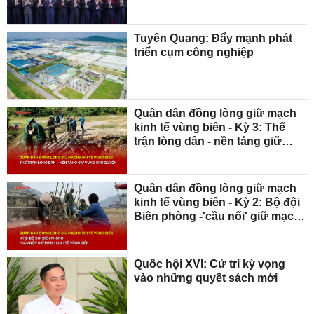
tác cùng kiến tạo tương lai
Tuyên Quang: Đẩy mạnh phát
triển cụm công nghiệp
Quân dân đồng lòng giữ mạch
kinh tế vùng biên - Kỳ 3: Thế
trận lòng dân - nền tảng giữ
vững chủ quyền
Quân dân đồng lòng giữ mạch
kinh tế vùng biên - Kỳ 2: Bộ đội
Biên phòng -'cầu nối' giữ mạch
kinh tế vùng biên
Quốc hội XVI: Cử tri kỳ vọng
vào những quyết sách mới