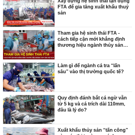
Xây dựng hệ sinh thái tận dụng
FTA để gia tăng xuất khẩu thuỷ
sản
Tham gia hệ sinh thái FTA -
cách tiếp cận mới khẳng định
thương hiệu ngành thủy sản
Việt Nam
Làm gì để ngành cá tra “lấn
sâu” vào thị trường quốc tế?
Quy định đánh bắt cá ngừ vằn
từ 5 kg và cá trích dài 110mm,
đâu là lý do?
Xuất khẩu thủy sản “tấn công”