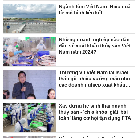
Ngành tôm Việt Nam: Hiệu quả
từ mô hình liên kết
Những doanh nghiệp nào dẫn
đầu về xuất khẩu thủy sản Việt
Nam năm 2024?
Thương vụ Việt Nam tại Israel
tháo gỡ nhiều vướng mắc cho
các doanh nghiệp xuất khẩu
thủy sản
Xây dựng hệ sinh thái ngành
thủy sản - ‘chìa khóa’ giải ‘bài
toán’ tăng cơ hội tận dụng FTA