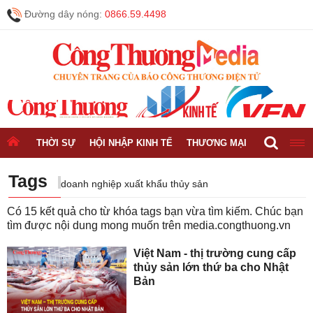
Đường dây nóng:
0866.59.4498
THỜI SỰ
HỘI NHẬP KINH TẾ
THƯƠNG MẠI
CÔNG NGH
Tags
doanh nghiệp xuất khẩu thủy sản
Có
15
kết quả cho từ khóa tags bạn vừa tìm kiếm. Chúc bạn
tìm được nội dung mong muốn trên
media.congthuong.vn
Việt Nam - thị trường cung cấp
thủy sản lớn thứ ba cho Nhật
Bản