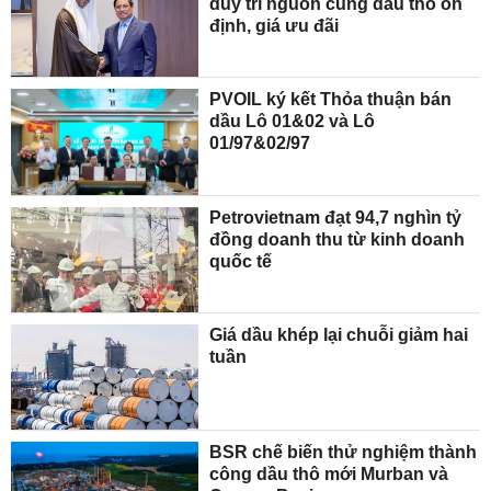
duy trì nguồn cung dầu thô ổn
định, giá ưu đãi
PVOIL ký kết Thỏa thuận bán
dầu Lô 01&02 và Lô
01/97&02/97
Petrovietnam đạt 94,7 nghìn tỷ
đồng doanh thu từ kinh doanh
quốc tế
Giá dầu khép lại chuỗi giảm hai
tuần
BSR chế biến thử nghiệm thành
công dầu thô mới Murban và