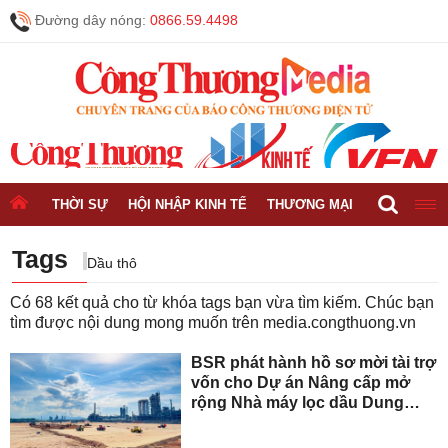
Đường dây nóng:
0866.59.4498
THỜI SỰ
HỘI NHẬP KINH TẾ
THƯƠNG MẠI
CÔNG NGH
Tags
Dầu thô
Có
68
kết quả cho từ khóa tags bạn vừa tìm kiếm. Chúc bạn
tìm được nội dung mong muốn trên
media.congthuong.vn
BSR phát hành hồ sơ mời tài trợ
vốn cho Dự án Nâng cấp mở
rộng Nhà máy lọc dầu Dung
Quất