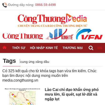
Đường dây nóng:
0866.59.4498
THỜI SỰ
HỘI NHẬP KINH TẾ
THƯƠNG MẠI
CÔNG NGH
Tags
cung ứng xăng dầu
Có
325
kết quả cho từ khóa tags bạn vừa tìm kiếm. Chúc
bạn tìm được nội dung mong muốn trên
media.congthuong.vn
Lào Cai chỉ đạo khẩn ứng phó
mưa lớn, lũ quét, sạt lở đất và
ngập lụt