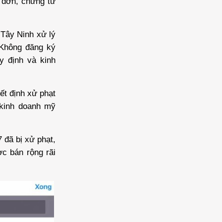
a đơn, chứng từ
 Tây Ninh xử lý
 Không đăng ký
y định và kinh
ết định xử phạt
 kinh doanh mỹ
 đã bị xử phạt,
c bán rộng rãi