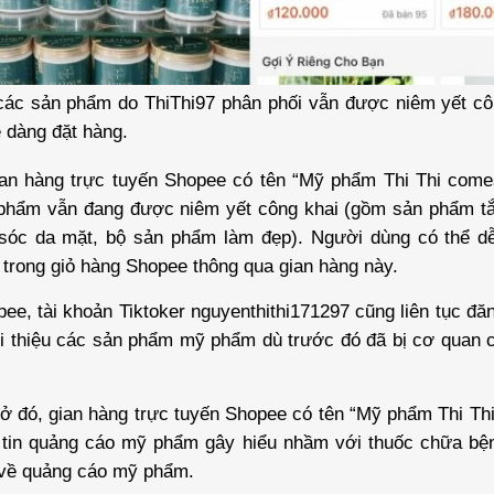
các sản phẩm do ThiThi97 phân phối vẫn được niêm yết cô
 dàng đặt hàng.
ian hàng trực tuyến Shopee có tên “Mỹ phẩm Thi Thi comes
hẩm vẫn đang được niêm yết công khai (gồm sản phẩm t
sóc da mặt, bộ sản phẩm làm đẹp). Người dùng có thể d
trong giỏ hàng Shopee thông qua gian hàng này.
ee, tài khoản Tiktoker nguyenthithi171297 cũng liên tục đăn
i thiệu các sản phẩm mỹ phẩm dù trước đó đã bị cơ quan c
ở đó, gian hàng trực tuyến Shopee có tên “Mỹ phẩm Thi Th
 tin quảng cáo mỹ phẩm gây hiểu nhầm với thuốc chữa bệnh
 về quảng cáo mỹ phẩm.