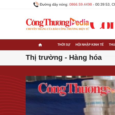
Đường dây nóng:
0866.59.4498
-
00:39:54, C
THỜI SỰ
HỘI NHẬP KINH TẾ
THƯ
Thị trường - Hàng hóa
Volume
90%