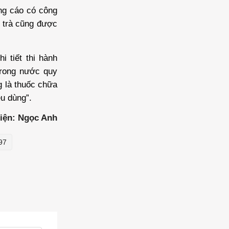
ng cáo có công
 trà cũng được
 tiết thi hành
trong nước quy
g là thuốc chữa
êu dùng”.
iện: Ngọc Anh
97