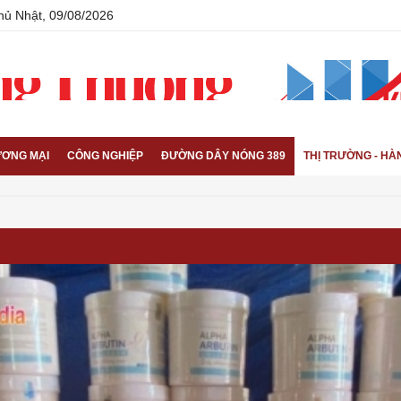
hủ Nhật, 09/08/2026
ƠNG MẠI
CÔNG NGHIỆP
ĐƯỜNG DÂY NÓNG 389
THỊ TRƯỜNG - HÀ