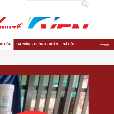
NG HÓA
TÀI CHÍNH - CHỨNG KHOÁN
XÃ HỘI