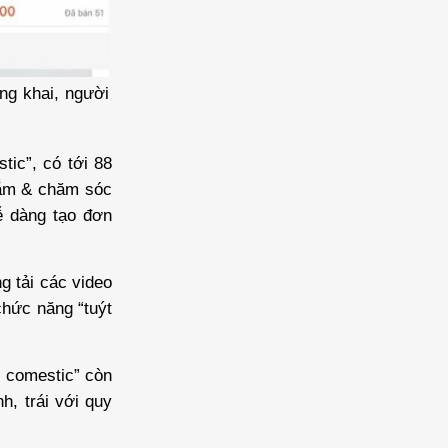
ng khai, người
tic”, có tới 88
ắm & chăm sóc
ễ dàng tạo đơn
g tải các video
hức năng “tuýt
i comestic” còn
, trái với quy