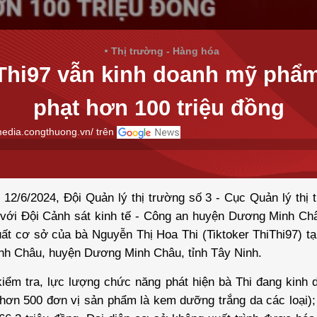
Thị trường - Hàng hóa
iThi97 vẫn kinh doanh mỹ phẩm
phạt hơn 100 triệu đồng
media.congthuong.vn/ trên
12/6/2024, Đội Quản lý thị trường số 3 - Cục Quản lý thị 
 với Đội Cảnh sát kinh tế - Công an huyện Dương Minh Châ
uất cơ sở của bà Nguyễn Thị Hoa Thi (Tiktoker ThiThi97) tại
nh Châu, huyện Dương Minh Châu, tỉnh Tây Ninh.
kiểm tra, lực lượng chức năng phát hiện bà Thi đang kinh
ơn 500 đơn vị sản phẩm là kem dưỡng trắng da các loại); t