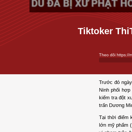
Tiktoker Th
Theo dõi https://
Trước đó ngày 
Ninh phối hợp
kiểm tra đột x
trấn Dương Mi
Tại thời điểm 
lớn mỹ phẩm (h