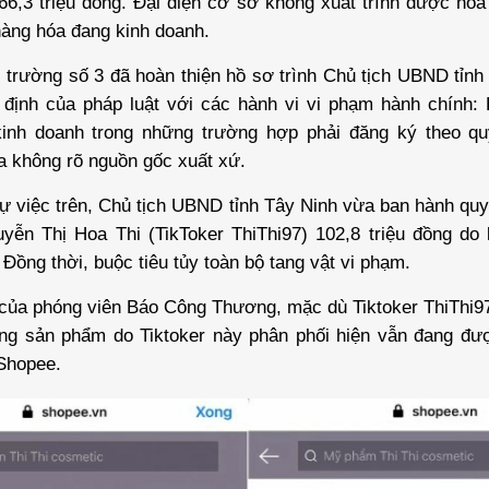
66,3 triệu đồng. Đại diện cơ sở không xuất trình được hó
hàng hóa đang kinh doanh.
ị trường số 3 đã hoàn thiện hồ sơ trình Chủ tịch UBND tỉnh
 định của pháp luật với các hành vi vi phạm hành chính:
kinh doanh trong những trường hợp phải đăng ký theo qu
a không rõ nguồn gốc xuất xứ.
sự việc trên, Chủ tịch UBND tỉnh Tây Ninh vừa ban hành quy
uyễn Thị Hoa Thi (TikToker ThiThi97) 102,8 triệu đồng do
Đồng thời, buộc tiêu tủy toàn bộ tang vật vi phạm.
của phóng viên Báo Công Thương, mặc dù Tiktoker ThiThi97
ững sản phẩm do Tiktoker này phân phối hiện vẫn đang đượ
 Shopee.