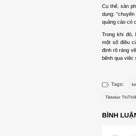
Cụ thể, sản p
dụng: “chuyên
quảng cáo có c
Trong khi đó, 
một số điều c
định rõ ràng v
bệnh qua việc 
Tags:
k
Tiktoker ThiThi