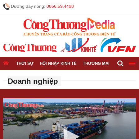
Đường dây nóng:
0866.59.4498
THỜI SỰ
HỘI NHẬP KINH TẾ
THƯƠNG MẠI
CÔNG NGH
Doanh nghiệp