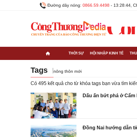
Đường dây nóng:
0866.59.4498
-
13:28:45, C
THỜI SỰ
HỘI NHẬP KINH TẾ
THƯ
Tags
nông thôn mới
Có
495
kết quả cho từ khóa tags bạn vừa tìm k
Dấu ấn bứt phá ở Cẩm 
Đồng Nai hướng dẫn tiê