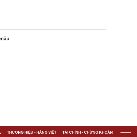
 mẫu
A
THƯƠNG HIỆU - HÀNG VIỆT
TÀI CHÍNH - CHỨNG KHOÁN