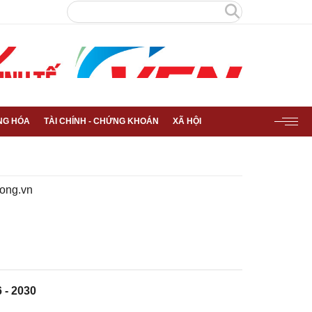
NG HÓA
TÀI CHÍNH - CHỨNG KHOÁN
XÃ HỘI
ong.vn
 - 2030