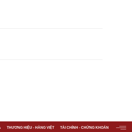
A
THƯƠNG HIỆU - HÀNG VIỆT
TÀI CHÍNH - CHỨNG KHOÁN