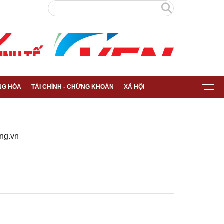
NG HÓA
TÀI CHÍNH - CHỨNG KHOÁN
XÃ HỘI
ng.vn