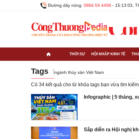
Đường dây nóng:
0866.59.4498
-
15:13:04, 
THỜI SỰ
HỘI NHẬP KINH TẾ
THƯ
Tags
ngành thủy sản Việt Nam
Có
34
kết quả cho từ khóa tags bạn vừa tìm ki
Infographic | 5 tháng, 
Sắp diễn ra Hội nghị 