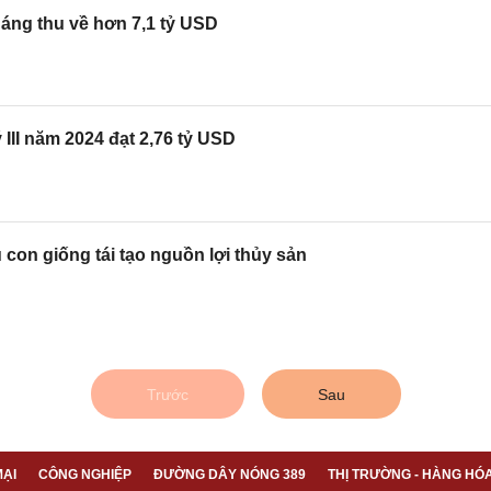
háng thu về hơn 7,1 tỷ USD
III năm 2024 đạt 2,76 tỷ USD
 con giống tái tạo nguồn lợi thủy sản
Trước
Sau
ẠI
CÔNG NGHIỆP
ĐƯỜNG DÂY NÓNG 389
THỊ TRƯỜNG - HÀNG HÓ