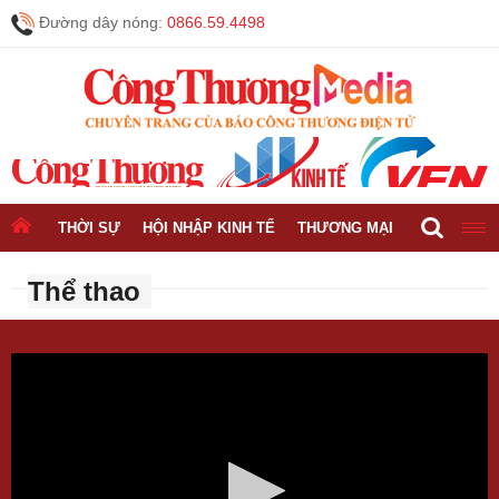
Đường dây nóng:
0866.59.4498
THỜI SỰ
HỘI NHẬP KINH TẾ
THƯƠNG MẠI
CÔNG NGH
Thể thao