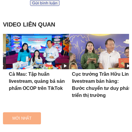
Gửi bình luận
VIDEO LIÊN QUAN
Cà Mau: Tập huấn
Cục trưởng Trần Hữu Linh
n
livestream, quảng bá sản
livestream bán hàng:
phẩm OCOP trên TikTok
Bước chuyển tư duy phát
triển thị trường
MỚI NHẤT