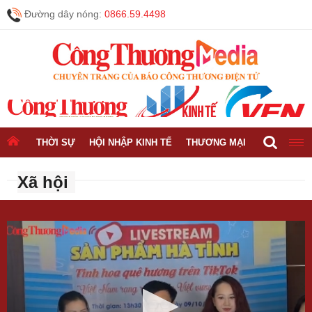
Đường dây nóng:
0866.59.4498
THỜI SỰ
HỘI NHẬP KINH TẾ
THƯƠNG MẠI
CÔNG NGH
Xã hội