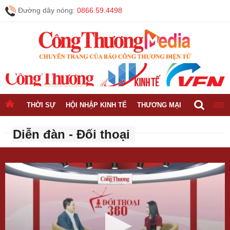
Đường dây nóng:
0866.59.4498
THỜI SỰ
HỘI NHẬP KINH TẾ
THƯƠNG MẠI
CÔNG NGH
Diễn đàn - Đối thoại