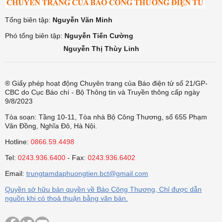
Tổng biên tập:
Nguyễn Văn Minh
Phó tổng biên tập:
Nguyễn Tiến Cường
Nguyễn Thị Thùy Linh
® Giấy phép hoạt động Chuyên trang của Báo điện tử số 21/GP-
CBC do Cục Báo chí - Bộ Thông tin và Truyền thông cấp ngày
9/8/2023
Tòa soạn: Tầng 10-11, Tòa nhà Bộ Công Thương, số 655 Phạm
Văn Đồng, Nghĩa Đô, Hà Nội.
Hotline:
0866.59.4498
Tel:
0243.936.6400
- Fax:
0243.936.6402
Email:
trungtamdaphuongtien.bct@gmail.com
Quyền sở hữu bản quyền về Báo Công Thương, Chỉ được dẫn
nguồn khi có thoả thuận bằng văn bản.