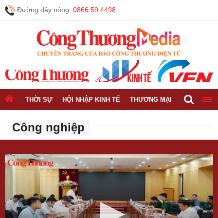
Đường dây nóng:
0866.59.4498
THỜI SỰ
HỘI NHẬP KINH TẾ
THƯƠNG MẠI
CÔNG NGH
Công nghiệp