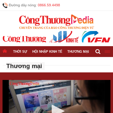
Đường dây nóng:
0866.59.4498
THỜI SỰ
HỘI NHẬP KINH TẾ
THƯƠNG MẠI
CÔNG NGH
Thương mại