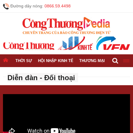
Đường dây nóng:
0866.59.4498
THỜI SỰ
HỘI NHẬP KINH TẾ
THƯƠNG MẠI
CÔNG NGH
Diễn đàn - Đối thoại