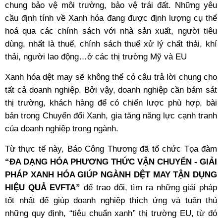
chung bảo vệ môi trường, bảo vệ trái đất. Những yêu
cầu định tính về Xanh hóa đang được định lượng cụ thể
hoá qua các chính sách với nhà sản xuất, người tiêu
dùng, nhất là thuế, chính sách thuế xử lý chất thải, khí
thải, người lao động…ở các thị trường Mỹ và EU
Xanh hóa dệt may sẽ không thể có câu trả lời chung cho
tất cả doanh nghiệp. Bởi vậy, doanh nghiệp cần bám sát
thị trường, khách hàng để có chiến lược phù hợp, bài
bản trong Chuyển đổi Xanh, gia tăng năng lực cạnh tranh
của doanh nghiệp trong ngành.
Từ thực tế này, Báo Công Thương đã tổ chức Tọa đàm
“ĐA DẠNG HÓA PHƯƠNG THỨC VẬN CHUYỂN - GIẢI
PHÁP XANH HÓA GIÚP NGÀNH DỆT MAY TẬN DỤNG
HIỆU QUẢ EVFTA”
để trao đổi, tìm ra những giải pháp
tốt nhất để giúp doanh nghiệp thích ứng và tuân thủ
những quy định, “tiêu chuẩn xanh” thị trường EU, từ đó