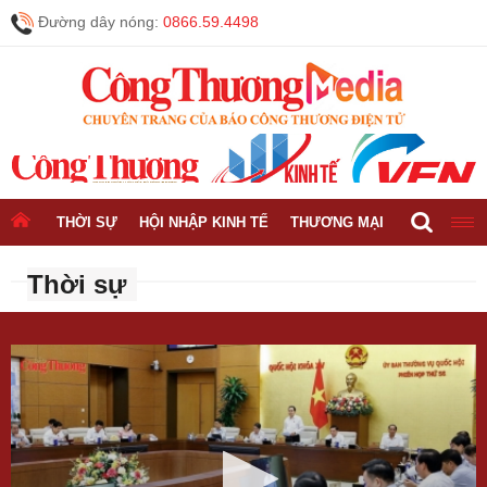
Đường dây nóng:
0866.59.4498
THỜI SỰ
HỘI NHẬP KINH TẾ
THƯƠNG MẠI
CÔNG NGH
Thời sự