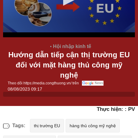
Hội nhập kinh tế
Hướng dẫn tiếp cận thị trường EU
đối với mặt hàng thủ công mỹ
nghệ
Theo dõi https://media.congthuong.vn/ trên
08/08/2023 09:17
Thực hiện: : PV
Tags:
thị trường EU
hàng thủ công mỹ nghệ