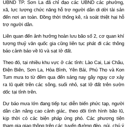
UBND TP. Sơn La đã chỉ đạo các UBND các phường,
xã, lực lượng chức năng hỗ trợ người dân di dời tài sản
đến nơi an toàn. Đồng thời thống kê, rà soát thiệt hại hỗ
trợ người dân.
Liên quan đến ảnh hưởng hoàn lưu bão số 2, cơ quan khí
tượng thuỷ văn quốc gia cũng liên tục phát đi các thông
báo cảnh báo về lũ và sạt lở đất.
Theo đó, tại nhiều khu vực ở các tỉnh: Lào Cai, Lai Châu,
Điện Biên, Sơn La, Hòa Bình, Yên Bái, Phú Thọ và Kon
Tum mưa to từ đêm qua đến sáng nay gây nguy cơ xảy
ra lũ quét trên các sông, suối nhỏ, sạt lở đất trên sườn
dốc tại tỉnh trên.
Dự báo mưa lớn đang tiếp tục diễn biến phức tạp, người
dân cần nâng cao cảnh giác, theo dõi tình hình bão lũ,
kịp thời có các biện pháp ứng phó. Các phương tiện
tham gia giao thông trên các tuyến đường đèo, núi, chú ý