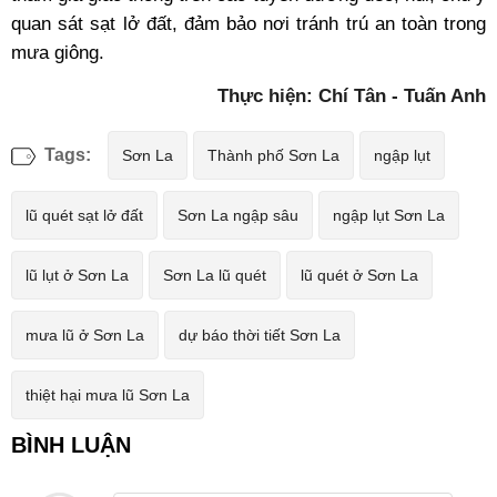
quan sát sạt lở đất, đảm bảo nơi tránh trú an toàn trong
mưa giông.
Thực hiện: Chí Tân - Tuấn Anh
Tags:
Sơn La
Thành phố Sơn La
ngập lụt
lũ quét sạt lở đất
Sơn La ngập sâu
ngập lụt Sơn La
lũ lụt ở Sơn La
Sơn La lũ quét
lũ quét ở Sơn La
mưa lũ ở Sơn La
dự báo thời tiết Sơn La
thiệt hại mưa lũ Sơn La