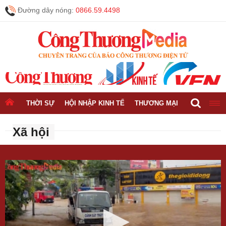
Đường dây nóng:
0866.59.4498
THỜI SỰ
HỘI NHẬP KINH TẾ
THƯƠNG MẠI
CÔNG NGH
Xã hội