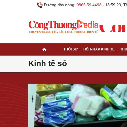
Đường dây nóng:
0866.59.4498
-
18:59:25, T
THỜI SỰ
HỘI NHẬP KINH TẾ
THƯ
Kinh tế số
Volume
90%