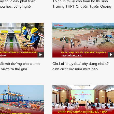
tay’ thúc đẩy phát triển
Tổ chức thi lại cho toàn bộ thí sinh
hoa học, công nghệ
Trường THPT Chuyên Tuyên Quang
 kết mở đường cho chanh
Gia Lai 'chạy đua' xây dựng nhà tái
 vươn ra thế giới
định cư trước mùa mưa bão