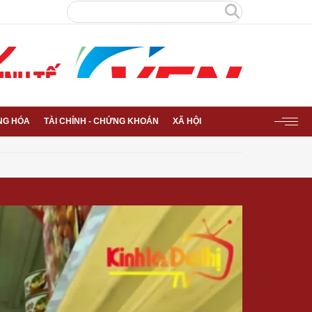
NG HÓA
TÀI CHÍNH - CHỨNG KHOÁN
XÃ HỘI