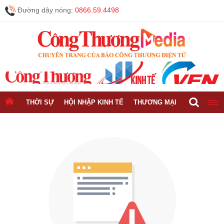
Đường dây nóng:
0866.59.4498
THỜI SỰ
HỘI NHẬP KINH TẾ
THƯƠNG MẠI
CÔNG NGH