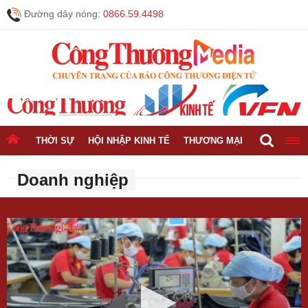
Đường dây nóng:
0866.59.4498
THỜI SỰ
HỘI NHẬP KINH TẾ
THƯƠNG MẠI
CÔNG NGH
Doanh nghiệp