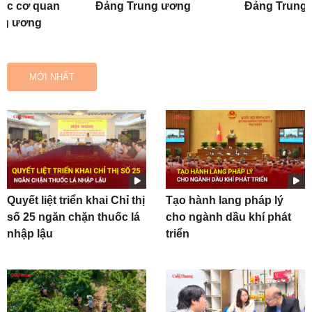
các cơ quan
Đảng Trung ương
Đảng Trung
ng ương
MỚI NHẤT
Quyết liệt triển khai Chỉ thị
Tạo hành lang pháp lý
số 25 ngăn chặn thuốc lá
cho ngành dầu khí phát
nhập lậu
triển