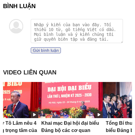
Gửi bình luận
VIDEO LIÊN QUAN
hư Tô Lâm nêu 4
Khai mạc Đại hội đại biểu
Tổng Bí thư 
g trọng tâm của
Đảng bộ các cơ quan
biểu Đảng b