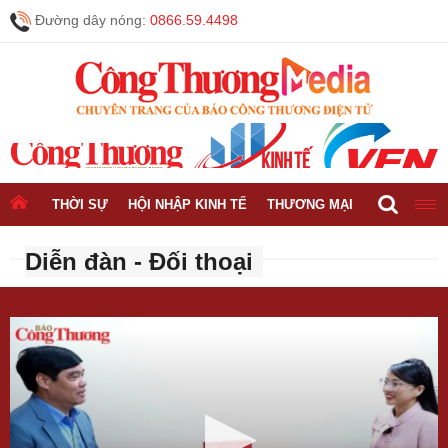
Đường dây nóng:
0866.59.4498
THỜI SỰ
HỘI NHẬP KINH TẾ
THƯƠNG MẠI
CÔNG NGH
Diễn đàn - Đối thoại