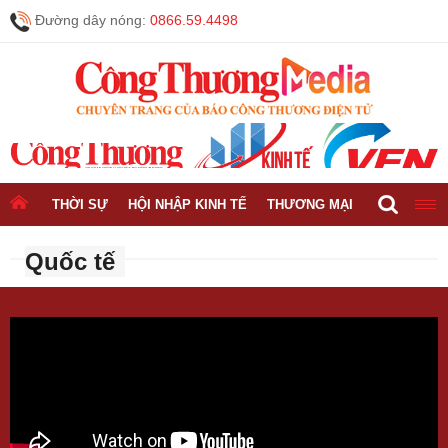
Đường dây nóng:
0866.59.4498
THỜI SỰ
HỘI NHẬP KINH TẾ
THƯƠNG MẠI
CÔNG NGH
Quốc tế