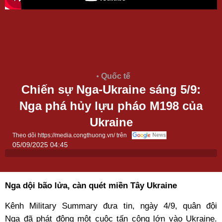
Quốc tế
Chiến sự Nga-Ukraine sáng 5/9:
Nga phá hủy lựu pháo M198 của
Ukraine
Theo dõi https://media.congthuong.vn/ trên
05/09/2025 04:45
Nga dội bão lửa, càn quét miền Tây Ukraine
Kênh Military Summary đưa tin, ngày 4/9,
quân đội
Nga
đã phát động một cuộc tấn công lớn vào Ukraine.