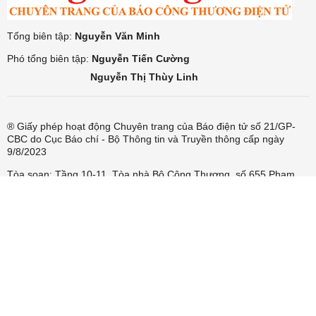
Tổng biên tập:
Nguyễn Văn Minh
Phó tổng biên tập:
Nguyễn Tiến Cường
Nguyễn Thị Thùy Linh
® Giấy phép hoạt động Chuyên trang của Báo điện tử số 21/GP-
CBC do Cục Báo chí - Bộ Thông tin và Truyền thông cấp ngày
9/8/2023
Tòa soạn: Tầng 10-11, Tòa nhà Bộ Công Thương, số 655 Phạm
Văn Đồng, Nghĩa Đô, Hà Nội.
Hotline:
0866.59.4498
Tel:
0243.936.6400
- Fax:
0243.936.6402
Email:
trungtamdaphuongtien.bct@gmail.com
Quyền sở hữu bản quyền về Báo Công Thương, Chỉ được dẫn
nguồn khi có thoả thuận bằng văn bản.