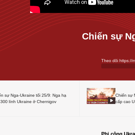
Chiến sự Ng
Theo dõi https://
ến sự Nga-Ukraine tối 25/9: Nga hạ
Chiến sự 
 300 lính Ukraine ở Chernigov
cấp cao U
Phi công Ukra