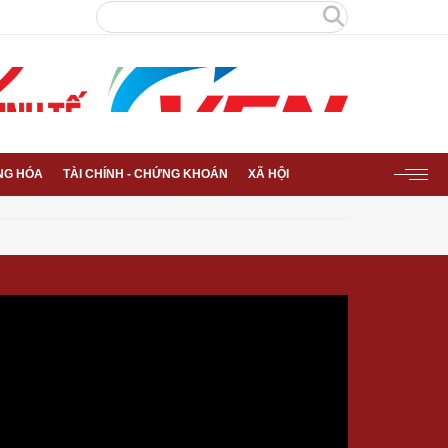
NG HÓA
TÀI CHÍNH - CHỨNG KHOÁN
XÃ HỘI