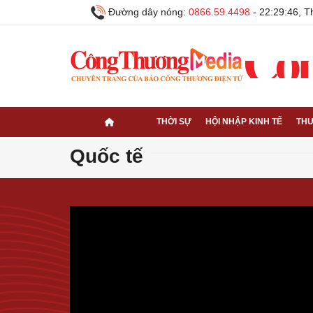
Đường dây nóng:
0866.59.4498
-
22:29:47, 
THỜI SỰ
HỘI NHẬP KINH TẾ
THƯ
Quốc tế