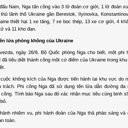
đấu Nam, Nga tấn công vào 3 lữ đoàn cơ giới, 1 lữ đoàn x
thủ lãnh thổ Ukraine gần Berestok, Ilyinovka, Konstantin
aine thiệt hại 1 xe tăng, 7 xe bọc thép, 13 xe cơ giới, 4 kh
 tử và 11 kho đạn.
ên lửa phòng không của Ukraine
vezda, ngày 26/9,
Bộ Quốc phòng Nga
cho biết, một phi 
đã tiêu diệt thành công một cứ điểm của Ukraine trong khu
ệt.
 cuộc không kích của Nga được tiến hành tại khu vực do 
ụ trách. Phi công Nga đã sử dụng tên lửa dẫn đường đa
công. Tình báo Nga sau đó xác nhận mục tiêu cùng binh sĩ
 bỏ.
thành nhiệm vụ, phi hành đoàn của Nga thả pháo sáng và 
an toàn.