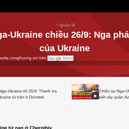
Quốc tế
a-Ukraine chiều 26/9: Nga phá
của Ukraine
media.congthuong.vn/ trên
Nga-Ukraine tối 25/9: Thanh tra
Chiến sự Nga-Uk
kraine tử trận ở Donetsk
siết vây quân A
ine tử nạn ở Chernihiv