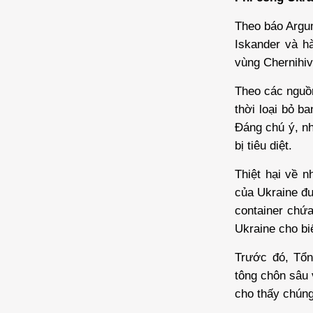
Theo báo Argum
Iskander và h
vùng Chernihiv
Theo các nguồn
thời loại bỏ b
Đáng chú ý, nh
bị tiêu diệt.
Thiệt hại về n
của Ukraine đư
container chứa
Ukraine cho bi
Trước đó, Tổn
tông chôn sâu 
cho thấy chúng