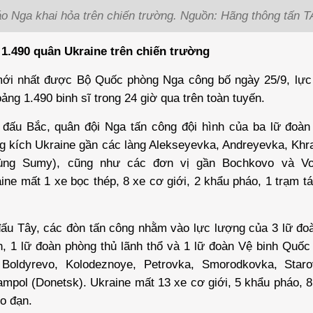
o Nga khai hỏa trên chiến trường. Nguồn: Hãng thông tấn 
1.490 quân Ukraine trên chiến trường
mới nhất được Bộ Quốc phòng Nga công bố ngày 25/9, lực
oảng 1.490 binh sĩ trong 24 giờ qua trên toàn tuyến.
n đấu Bắc,
quân đội Nga
tấn công đội hình của ba lữ đoàn 
g kích Ukraine gần các làng Alekseyevka, Andreyevka, Khr
ùng Sumy), cũng như các đơn vị gần Bochkovo và Vo
ine mất 1 xe bọc thép, 8 xe cơ giới, 2 khẩu pháo, 1 trạm tá
u Tây, các đòn tấn công nhằm vào lực lượng của 3 lữ đoàn
, 1 lữ đoàn phòng thủ lãnh thổ và 1 lữ đoàn Vệ binh Quốc 
Boldyrevo, Kolodeznoye, Petrovka, Smorodkovka, Staro
mpol (Donetsk). Ukraine mất 13 xe cơ giới, 5 khẩu pháo, 8
ho đạn.