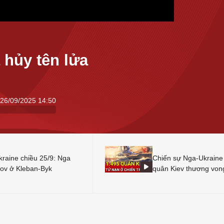
 hủy tên lửa
26/09/2025 14:50
raine chiều 25/9: Nga
Chiến sự Nga-Ukraine 
zov ở Kleban-Byk
quân Kiev thương von