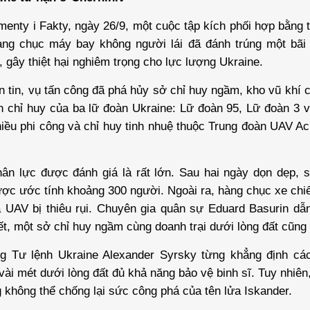
enty i Fakty, ngày 26/9, một cuộc tập kích phối hợp bằng 
àng chục máy bay không người lái đã đánh trúng một bãi
, gây thiệt hại nghiêm trọng cho
lực lượng Ukraine
.
 tin, vụ tấn công đã phá hủy sở chỉ huy ngầm, kho vũ khí
an chỉ huy của ba lữ đoàn Ukraine: Lữ đoàn 95, Lữ đoàn 3 
iều phi công và chỉ huy tinh nhuệ thuộc Trung đoàn UAV Ac
hân lực được đánh giá là rất lớn. Sau hai ngày dọn dẹp, 
ợc ước tính khoảng 300 người. Ngoài ra, hàng chục xe chi
 UAV bị thiêu rụi. Chuyên gia quân sự Eduard Basurin dẫn
ết, một sở chỉ huy ngầm cùng doanh trại dưới lòng đất cũng 
g Tư lệnh Ukraine Alexander Syrsky từng khẳng định các
vài mét dưới lòng đất đủ khả năng bảo vệ binh sĩ. Tuy nhiên
 không thể chống lại sức công phá của tên lửa Iskander.