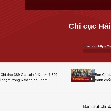
Chi cục Hải
Theo dõi https://
 Chỉ đạo 389 Gia Lai xử lý hơn 1.300
Ban Chỉ đ
vi phạm trong 6 tháng đầu năm
tranh chố
mại
Bám sát chỉ đ