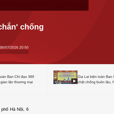
 chắn' chống
i
06/07/2026 20:50
toàn Ban Chỉ đạo 389
Gia Lai kiện toàn Ban 
 gian lận thương mại
chặt chống buôn lậu, 
 phố Hà Nội, 6