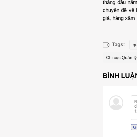
tháng đầu năm
chuyên đề về k
giả, hàng xâm 
Tags:
qu
Chi cục Quản lý
G