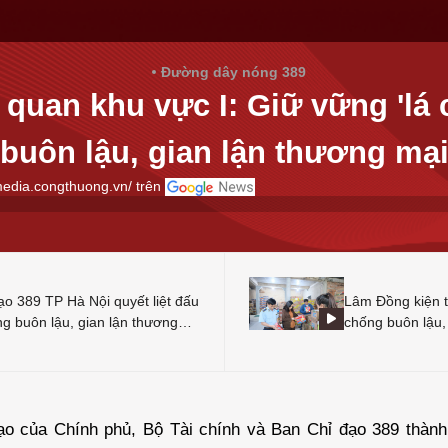
Đường dây nóng 389
 quan khu vực I: Giữ vững 'lá
buôn lậu, gian lận thương mạ
media.congthuong.vn/ trên
ạo 389 TP Hà Nội quyết liệt đấu
Lâm Đồng kiện 
ng buôn lậu, gian lận thương
chống buôn lậu,
ạo của Chính phủ, Bộ Tài chính và Ban Chỉ đạo 389 thành