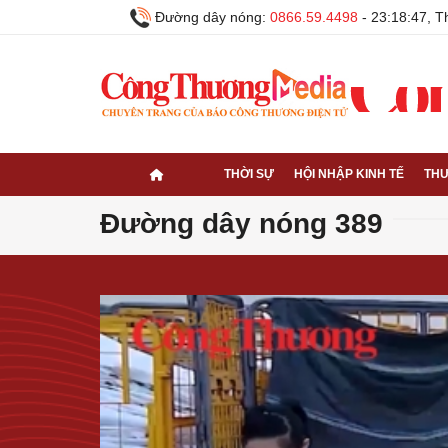
Đường dây nóng:
0866.59.4498
-
23:18:49, 
THỜI SỰ
HỘI NHẬP KINH TẾ
THƯ
Đường dây nóng 389
Volume
90%